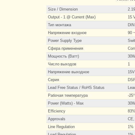
Size / Dimension
2.1
Output - 1 @ Current (Max)
15 
Тип монтажа
DIN 
Напряжение входное
90 
Power Supply Type
Swi
Сфера применения
Com
Мощность (Ватт)
30
Число выходов
1
Напряжение выходное
15V
Серия
DS
Lead Free Status / RoHS Status
Lea
Рабочая температура
-25
Power (Watts) - Max
30
Efficiency
83
Approvals
CE,
Line Regulation
1%
Load Regulation
1%