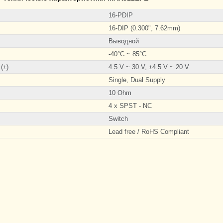
16-PDIP
16-DIP (0.300", 7.62mm)
Выводной
-40°C ~ 85°C
(±)
4.5 V ~ 30 V, ±4.5 V ~ 20 V
Single, Dual Supply
10 Ohm
4 x SPST - NC
Switch
Lead free / RoHS Compliant