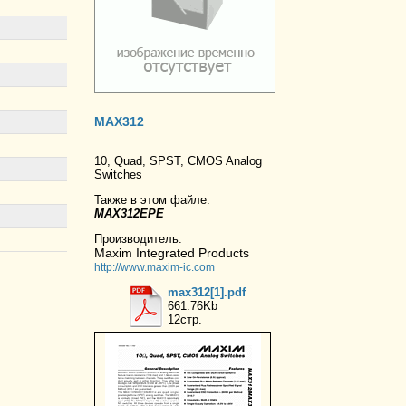
MAX312
10, Quad, SPST, CMOS Analog
Switches
Также в этом файле:
MAX312EPE
Производитель:
Maxim Integrated Products
http://www.maxim-ic.com
max312[1].pdf
661.76Kb
12стр.