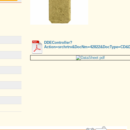
DDEController?
Action=srchrtrv&DocNm=42822&DocType=CD&