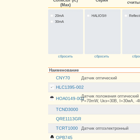
Collector (Ic)
Серия
считы
(Max)
20mA
HALIOS®
Reflect
30mA
сбросить
сбросить
сбро
Наименование
CNY70
Датчик оптический
HLC1395-002
Датчик положения оптический
HOA0149-001
P=70mW, Uкэ=30B, I=30мА, -4
TCND3000
QRE1113GR
TCRT1000
Датчик оптоэлектронный
OPB745