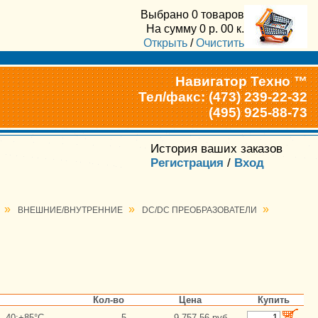
Выбрано
0 товаров
На сумму
0
р.
00
к.
Открыть
/
Очистить
Навигатор Техно ™
Тел/факс: (473) 239-22-32
(495) 925-88-73
История ваших заказов
Регистрация
/
Вход
»
»
»
ВНЕШНИЕ/ВНУТРЕННИЕ
DC/DC ПРЕОБРАЗОВАТЕЛИ
Кол-во
Цена
Купить
 -40:+85°С
5
9 757.56 руб.