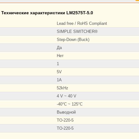
Технические характеристики LM2575T-5.0
Lead free / RoHS Compliant
SIMPLE SWITCHER®
Step-Down (Buck)
Да
Нет
1
5V
1A
52kHz
4 V ~ 40 V
-40°C ~ 125°C
Выводной
TO-220-5
TO-220-5