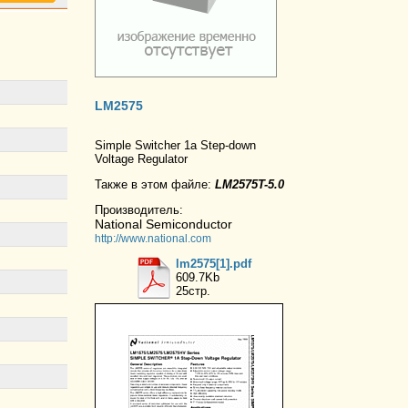
LM2575
Simple Switcher 1a Step-down
Voltage Regulator
Также в этом файле:
LM2575T-5.0
Производитель:
National Semiconductor
http://www.national.com
lm2575[1].pdf
609.7Kb
25стр.