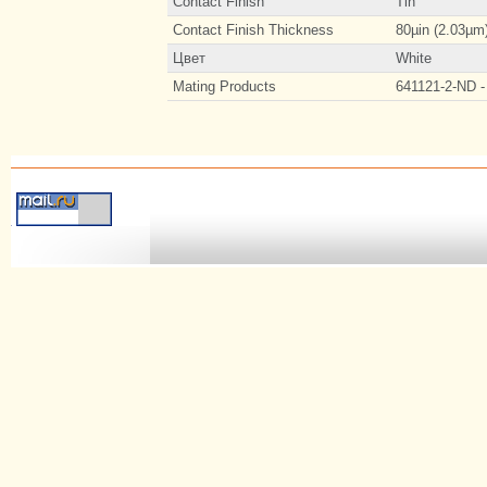
Contact Finish
Tin
Contact Finish Thickness
80µin (2.03µm
Цвет
White
Mating Products
641121-2-ND