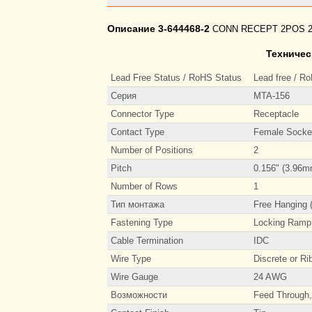
Описание 3-644468-2
CONN RECEPT 2POS 
Техничес
Lead Free Status / RoHS Status
Lead free / R
Серия
MTA-156
Connector Type
Receptacle
Contact Type
Female Socke
Number of Positions
2
Pitch
0.156" (3.96m
Number of Rows
1
Тип монтажа
Free Hanging (
Fastening Type
Locking Ramp
Cable Termination
IDC
Wire Type
Discrete or Ri
Wire Gauge
24 AWG
Возможности
Feed Through,