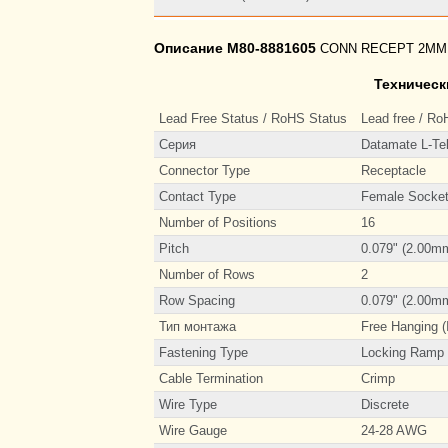
Описание M80-8881605
CONN RECEPT 2MM 
Техническ
Lead Free Status / RoHS Status
Lead free / R
Серия
Datamate L-Te
Connector Type
Receptacle
Contact Type
Female Socke
Number of Positions
16
Pitch
0.079" (2.00m
Number of Rows
2
Row Spacing
0.079" (2.00m
Тип монтажа
Free Hanging (
Fastening Type
Locking Ramp
Cable Termination
Crimp
Wire Type
Discrete
Wire Gauge
24-28 AWG