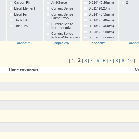
Carbon Film
Anti-Surge
0.010" (0.26mm)
2
Metal Element
Current Sense
0.011" (0.28mm)
Metal Film
Current Sense,
0.014" (0.35mm)
Flame Proof
Thick Film
0.016" (0.40mm)
Current Sense,
Thin Film
0.018" (0.46mm)
Non-Inductive
0.020" (0.50mm)
Current Sense,
Pulse Withstanding
0.022" (0.55mm)
сбросить
сбросить
сбросить
сброс
Pulse Withstanding
0.022" (0.57mm)
0.024" (0.60mm)
0.026" (0.65mm)
←
2
|
1
|
|
3
|
4
|
5
|
6
|
7
|
8
|
9
|
10
|
°C
0.028" (0.70mm)
°C
0.030" (0.75mm)
Наименование
О
0.031" (0.80mm)
°C
0.032" (0.80mm)
0.035" (0.89mm)
0.120" (3.05mm)
0.150" (3.81mm)
0.152" (3.85mm)