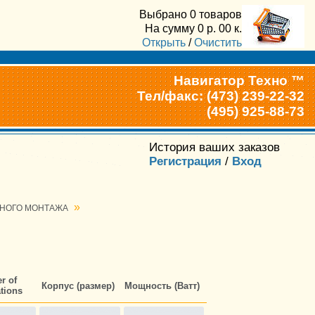
Выбрано
0 товаров
На сумму
0
р.
00
к.
Открыть
/
Очистить
Навигатор Техно ™
Тел/факс: (473) 239-22-32
(495) 925-88-73
История ваших заказов
Регистрация
/
Вход
»
ТНОГО МОНТАЖА
r of
Сопротивление
Корпус (размер)
Мощность (Ватт)
tions
(Ом)