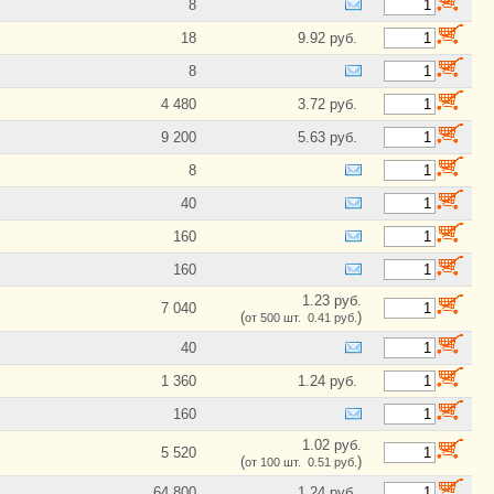
8
100K
107K
18
9.92 руб.
10K
10M
8
11
4 480
3.72 руб.
11.5K
11.8
9 200
5.63 руб.
11.8K
8
110
110K
40
113K
160
118
11K
160
12
1.23 руб.
12.1K
7 040
(
)
от 500 шт. 0.41 руб.
12.4K
120
40
120K
1 360
1.24 руб.
121K
124
160
127
1.02 руб.
127K
5 520
(
)
от 100 шт. 0.51 руб.
12K
13
64 800
1.24 руб.