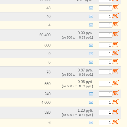
13.3K
48
13.7K
130
40
130K
4
133K
137
0.99 руб.
50 400
13K
(
)
от 500 шт. 0.33 руб.
14.3K
800
14.7K
15
9
15.4
6
15.8K
150
0.87 руб.
78
150K
(
)
от 500 шт. 0.29 руб.
154
0.96 руб.
560
154K
(
)
от 500 шт. 0.32 руб.
158K
240
15K
16
4 000
16.2K
1.23 руб.
16.5K
320
(
)
от 500 шт. 0.41 руб.
160
6
160K