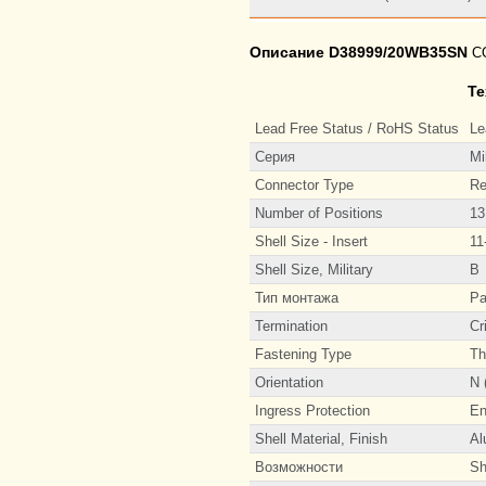
Описание D38999/20WB35SN
CO
Те
Lead Free Status / RoHS Status
Le
Серия
Mi
Connector Type
Re
Number of Positions
13
Shell Size - Insert
11
Shell Size, Military
B
Тип монтажа
Pa
Termination
Cr
Fastening Type
Th
Orientation
N 
Ingress Protection
En
Shell Material, Finish
Al
Возможности
Sh