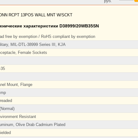
руб.
NN RCPT 13POS WALL MNT W/SCKT
хнические характеристики D38999/20WB35SN
ad free by exemption / RoHS compliant by exemption
litary, MIL-DTL-38999 Series III, KJA
ceptacle, Female Sockets
-35
nel Mount, Flange
imp
readed
(Normal)
vironment Resistant
uminum, Olive Drab Cadmium Plated
ielded