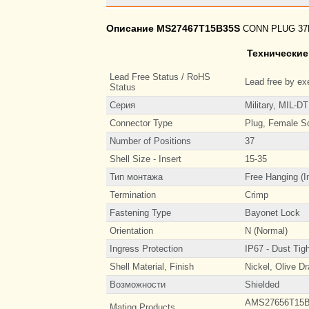
Описание MS27467T15B35S
CONN PLUG 37
Технические
Lead Free Status / RoHS
Lead free by e
Status
Серия
Military, MIL-D
Connector Type
Plug, Female S
Number of Positions
37
Shell Size - Insert
15-35
Тип монтажа
Free Hanging (I
Termination
Crimp
Fastening Type
Bayonet Lock
Orientation
N (Normal)
Ingress Protection
IP67 - Dust Tig
Shell Material, Finish
Nickel, Olive 
Возможности
Shielded
AMS27656T15B
Mating Products