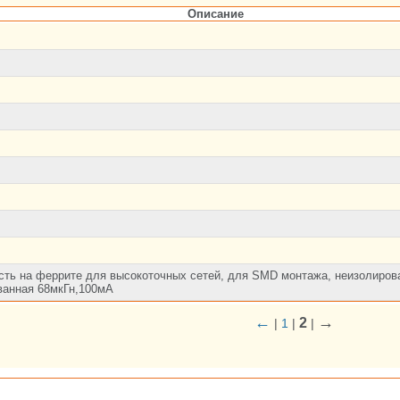
Описание
сть на феррите для высокоточных сетей, для SMD монтажа, неизолиров
ванная 68мкГн,100мА
←
→
2
|
1
|
|