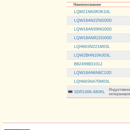
Наименование
LQM21NN3R3K10L
LQW18AN22NG00D
LQW18AN39NG00D
LQW18ANR22G00D
LQH66SN221M03L
LQW2BHN10NJ03L
B82498B3101J
LQW18AN6N8C10D
LQH66SN470M03L
Индуктивно
SDR1006-680KL
неэкраниро