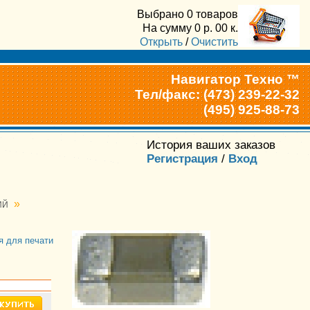
Выбрано
0 товаров
На сумму
0
р.
00
к.
Открыть
/
Очистить
Навигатор Техно ™
Тел/факс: (473) 239-22-32
(495) 925-88-73
История ваших заказов
Регистрация
/
Вход
»
ИЙ
я для печати