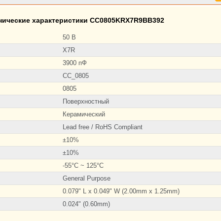
нические характеристики CC0805KRX7R9BB392
50 В
X7R
3900 пФ
CC_0805
0805
Поверхностный
Керамический
Lead free / RoHS Compliant
±10%
±10%
-55°C ~ 125°C
General Purpose
0.079" L x 0.049" W (2.00mm x 1.25mm)
0.024" (0.60mm)