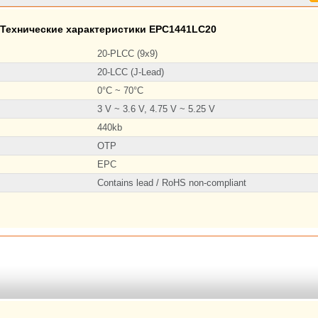
Технические характеристики EPC1441LC20
20-PLCC (9x9)
20-LCC (J-Lead)
0°C ~ 70°C
3 V ~ 3.6 V, 4.75 V ~ 5.25 V
440kb
OTP
EPC
Contains lead / RoHS non-compliant