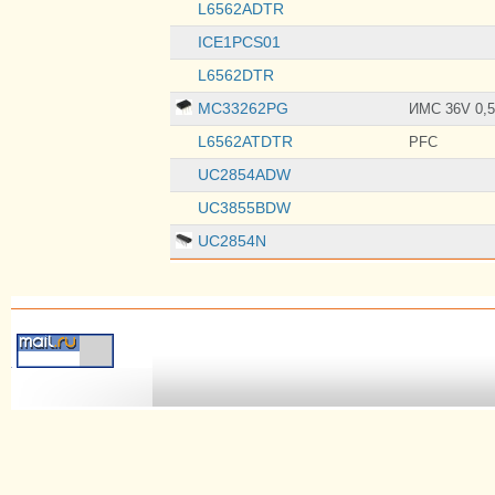
L6562ADTR
ICE1PCS01
L6562DTR
MC33262PG
ИМС 36V 0,5
L6562ATDTR
PFC
UC2854ADW
UC3855BDW
UC2854N