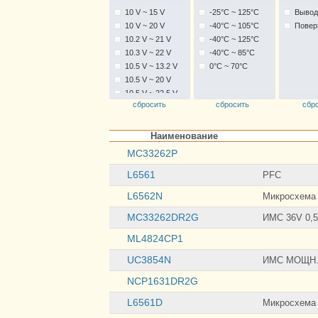
10 V ~ 15 V
-25°C ~ 125°C
Вывод
10 V ~ 20 V
-40°C ~ 105°C
Повер
10.2 V ~ 21 V
-40°C ~ 125°C
10.3 V ~ 22 V
-40°C ~ 85°C
10.5 V ~ 13.2 V
0°C ~ 70°C
10.5 V ~ 20 V
10.5 V ~ 22.5 V
сбросить
сбросить
сбр
11 V ~ 18 V
12 V ~ 28 V
14.5 V ~ 30 V
Наименование
MC33262P
L6561
PFC
L6562N
Микросхема
MC33262DR2G
ИМС 36V 0,5
ML4824CP1
UC3854N
ИМС МОЩН.С
NCP1631DR2G
L6561D
Микросхем