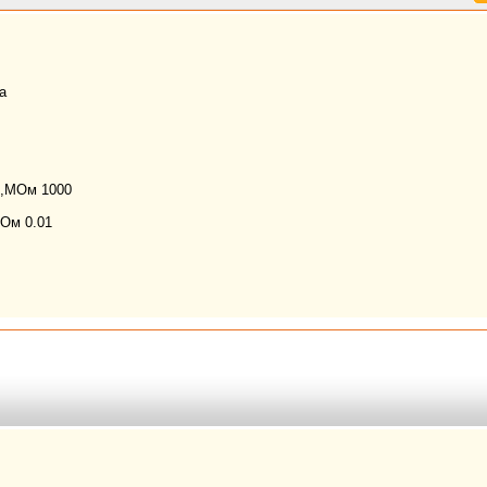
а
е,МОм
1000
,Ом
0.01