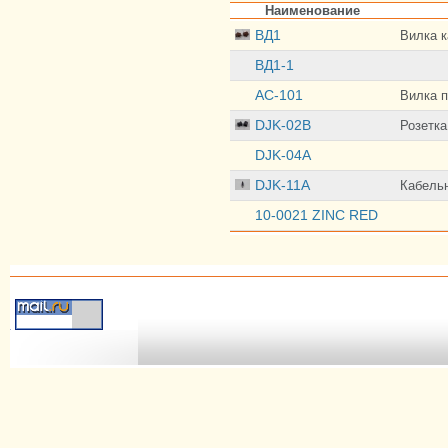
Наименование
ВД1
Вилка к
ВД1-1
AC-101
Вилка п
DJK-02B
Розетка
DJK-04A
DJK-11A
Кабельн
10-0021 ZINC RED