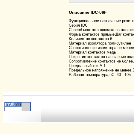
Описание IDC-06F
Функциональное назначение
розетк
Серия
IDC
Способ монтажа
наколка на плоски
Форма контактов
прямыеШаг конта
Количество контактов
6
Материал изолятора
полибутилен
Сопротивление изолятора не мене
Материал контактов
медь
Покрытие контактов
напыление зол
Сопротивление контактов не более
Предельный ток,А
1
Предельное напряжение не менее,
Рабочая температура,оС
-40...105