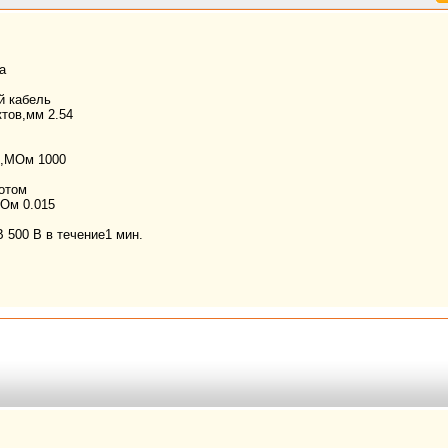
а
й кабель
ктов,мм
2.54
е,МОм
1000
отом
,Ом
0.015
В
500 В в течение1 мин.