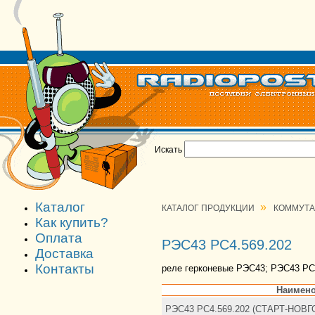
Искать
Каталог
»
КАТАЛОГ ПРОДУКЦИИ
КОММУТ
Как купить?
Оплата
РЭС43 РС4.569.202
Доставка
Контакты
реле герконевые РЭС43; РЭС43 РС
Наимено
РЭС43 РС4.569.202 (СТАРТ-НОВ