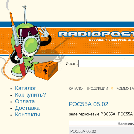
Искать
Каталог
»
КАТАЛОГ ПРОДУКЦИИ
КОММУТ
Как купить?
Оплата
РЭС55А 05.02
Доставка
Контакты
реле герконевые РЭС55А; РЭС55А 
Наимено
РЭС55А 05.02