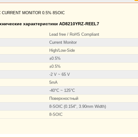
C CURRENT MONITOR 0.5% 8SOIC
хнические характеристики AD8210YRZ-REEL7
Lead free / RoHS Compliant
Current Monitor
High/Low-Side
±0.5%
±0.5%
-2 V ~ 65 V
5mA
-40°C ~ 125°C
Поверхностный
8-SOIC (0.154", 3.90mm Width)
8-SOIC