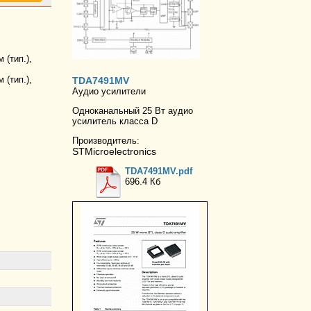
(тип.),
(тип.),
TDA7491MV
Аудио усилители
Одноканальный 25 Вт аудио
усилитель класса D
Производитель:
STMicroelectronics
TDA7491MV.pdf
696.4 Кб