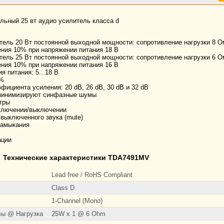
ьный 25 вт аудио усилитель класса d
ель 20 Вт постоянной выходной мощности: сопротивление нагрузки 8 Ом 
ния 10% при напряжении питания 18 В
ель 25 Вт постоянной выходной мощности: сопротивление нагрузки 6 Ом 
ния 10% при напряжении питания 16 В
 питания: 5...18 В
0%
ициента усиления: 20 dB, 26 dB, 30 dB и 32 dB
минимизируют синфазные шумы
тры
включении/выключении
выключенного звука (mute)
замыкания
ации
Технические характеристики TDA7491MV
Lead free / RoHS Compliant
Class D
1-Channel (Mono)
лы @ Нагрузка
25W x 1 @ 6 Ohm