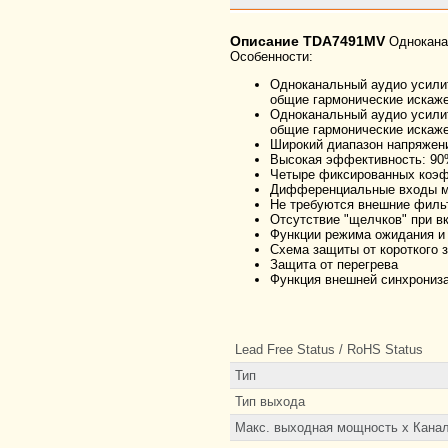
Описание TDA7491MV
Одноканал
Особенности:
Одноканальный аудио усилит
общие гармонические искаже
Одноканальный аудио усилит
общие гармонические искаже
Широкий диапазон напряжения
Высокая эффективность: 9
Четыре фиксированных коэфф
Дифференциальные входы 
Не требуются внешние филь
Отсутствие "щелчков" при 
Функции режима ожидания и 
Схема защиты от короткого 
Защита от перегрева
Функция внешней синхрониз
Lead Free Status / RoHS Status
Тип
Тип выхода
Макс. выходная мощность х Кана