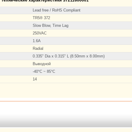
Lead free / RoHS Compliant
TR5® 372
Slow Blow, Time Lag
250VAC
1.6A
Radial
0.335" Dia x 0.315" L (8.50mm x 8.00mm)
Выводной
-40°C ~ 85°C
14