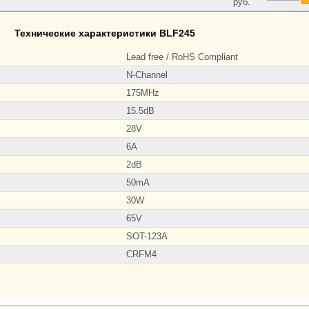
руб.
Технические характеристики BLF245
Lead free / RoHS Compliant
N-Channel
175MHz
15.5dB
28V
6A
2dB
50mA
30W
65V
SOT-123A
CRFM4