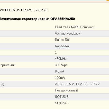
 VIDEO CMOS OP AMP SOT23-6
Технические характеристики OPA355NA/250
Lead free / RoHS Compliant
Voltage Feedback
Rail-to-Rail
Rail-to-Rail
1
450MHz
апряжения
360 V/µs
8.3mA
100mA
(±)
2.5 V ~ 5.5 V, ±1.25 V ~ 2.75 V
Поверхностный
SOT-23-6
SOT-23-6