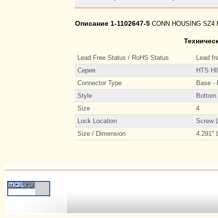
Описание 1-1102647-5
CONN HOUSING SZ4 H
Техническ
Lead Free Status / RoHS Status
Lead fr
Серия
HTS HI
Connector Type
Base - 
Style
Bottom 
Size
4
Lock Location
Screw 
Size / Dimension
4.291" 