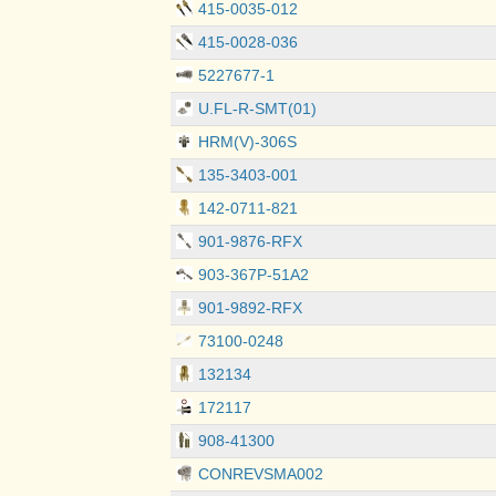
415-0035-012
415-0028-036
5227677-1
U.FL-R-SMT(01)
HRM(V)-306S
135-3403-001
142-0711-821
901-9876-RFX
903-367P-51A2
901-9892-RFX
73100-0248
132134
172117
908-41300
CONREVSMA002