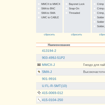
MMCX to MMCX
Bayonet Lock
Crimp
SMA to BNC
Snap-On
Crimp 
SMA to SMA
Threaded
Crimp,
UMC to CABLE
Solder
Solder
Solder
сбросить
сбросить
сбро
Наименование
413194-2
903-499J-51P2
MMCX-J
Гнездо для па
SMA-J
Высокочастотн
901-9916
U.FL-R-SMT(10)
415-0069-012
415-0104-250