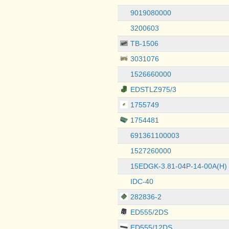
9019080000
3200603
TB-1506
3031076
1526660000
EDSTLZ975/3
1755749
1754481
691361100003
1527260000
15EDGK-3.81-04P-14-00A(H)
IDC-40
282836-2
ED555/2DS
ED555/12DS