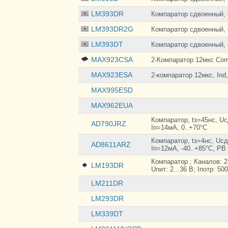
to-Rail
LM393DR
Push-Pull
Компаpатоp сдвоенный, 
Push-Pull, Rail-to-
LM393DR2G
Rail
Компаpатоp сдвоенный, 
TTL
LM393DT
Компаpатоp сдвоенный, 
MAX923CSA
2-Компаратор 12мкс Co
MAX923ESA
2-компаратор 12мкс, Ind
MAX995ESD
MAX962EUA
Компаратор, tз=45нс, Uс
AD790JRZ
Iп=14мА, 0..+70°С
Компаратор, tз=4нс, Uсд
AD8611ARZ
Iп=12мА, -40..+85°С, PB 
Компаратор ; Каналов: 
LM193DR
Uпит: 2...36 В; Iпотр: 5
LM211DR
LM293DR
LM339DT