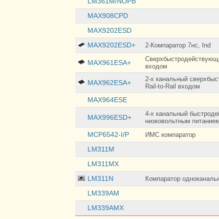
LM361M/NOPB
MAX908CPD
MAX9202ESD
MAX9202ESD+
2-Компаратор 7нс, Ind
Сверхбыстродействующий
MAX961ESA+
входом
2-х канальный сверхбыс
MAX962ESA+
Rail-to-Rail входом
MAX964ESE
4-х канальный быстрод
MAX996ESD+
низковольтным питанием,
MCP6542-I/P
ИМС компаратор
LM311M
LM311MX
LM311N
Компаратор одноканальн
LM339AM
LM339AMX