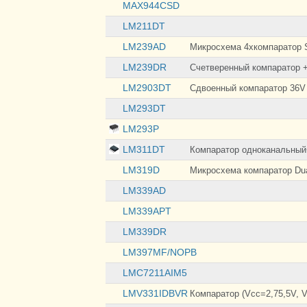
MAX944CSD
to-Rail
Push-Pull
LM211DT
Push-Pull, Rail-to-
Rail
LM239AD
Микросхема 4хкомпаратор
TTL
LM239DR
Счетверенный компаратор +
LM2903DT
Сдвоенный компаратор 36V
LM293DT
LM293P
LM311DT
Компаратор одноканальный
LM319D
Микросхема компаратор Dua
LM339AD
LM339APT
LM339DR
LM397MF/NOPB
LMC7211AIM5
LMV331IDBVR
Компаратор (Vcc=2,75,5V, V