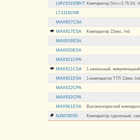
LMV331IDBVT
Компаратор (Vcc=2,75,5V, V
LT1116CN8
MAX907CSA
MAX917ESA
Компаратор 22мкс, Ind
MAX918ESA
MAX920ESA
MAX921CPA
MAX921CSA
1 канальный, микромощный,
MAX921ESA
1-компаратор TTЛ 12мкс In
MAX922CPA
MAX932CPA
MAX961ESA
Высокоскоросной компаратор
NJM2903D
Компаратор сдвоенный, сер