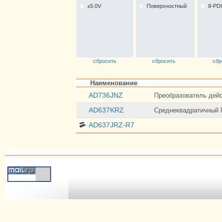
±5.0V
Поверхностный
8-PD
сбросить
сбросить
сбр
Наименование
AD736JNZ
Преобразователь дейст
AD637KRZ
Среднеквадратичный П
AD637JRZ-R7