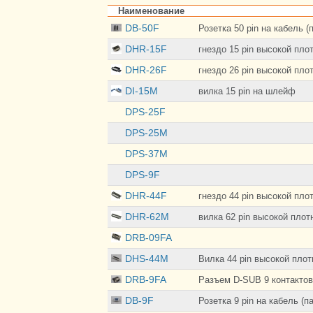
Наименование
DB-50F
Розетка 50 pin на кабель (
DHR-15F
гнездо 15 pin высокой пло
DHR-26F
гнездо 26 pin высокой пло
DI-15M
вилка 15 pin на шлейф
DPS-25F
DPS-25M
DPS-37M
DPS-9F
DHR-44F
гнездо 44 pin высокой пло
DHR-62M
вилка 62 pin высокой плот
DRB-09FA
DHS-44M
Вилка 44 pin высокой плот
DRB-9FA
Разъем D-SUB 9 контактов
DB-9F
Розетка 9 pin на кабель (п