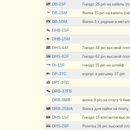
DB-15F
Гнездо 25 pin на кабель (п
DB-15M
Вилка 15 pin на кабель (па
DB-50M
Вилки 3 х рядные в метал
DHB-15F
DHB-15M
DHS-44F
Гнездо 44 pin высокой пло
DHS-62F
Гнездо 62 pin высокой пло
DI-15F
гнездо 15 pin на шлейф
DP-37C
корпус к разъему 37 pin
DPT-37C
DRB-37FB
DRB-9MB
вилка 9 pin на плату 9.4мм
DRB-25MA
Вилка для пайки на плату,
DHS-15F
Гнездо 15 контактов высок
DHS-26F
Розетка 26 pin высокой пл