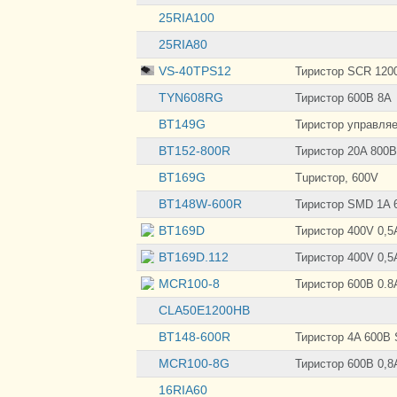
25RIA100
25RIA80
VS-40TPS12
Тиристор SCR 1200
TYN608RG
Тиристор 600В 8А
BT149G
Тиристор управляе
BT152-800R
Тиристор 20A 800В
BT169G
Тuристор, 600V
BT148W-600R
Тиристор SMD 1A 
BT169D
Тиристор 400V 0,5
BT169D.112
Тиристор 400V 0,5
MCR100-8
Тиристор 600В 0.8
CLA50E1200HB
BT148-600R
Тиристор 4A 600В
MCR100-8G
Тиристор 600В 0,8
16RIA60