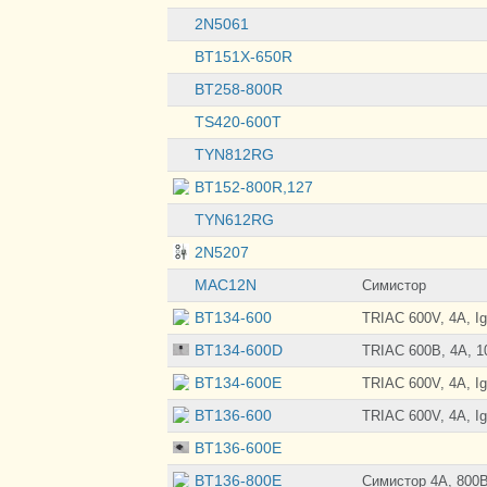
2N5061
BT151X-650R
BT258-800R
TS420-600T
TYN812RG
BT152-800R,127
TYN612RG
2N5207
MAC12N
Симистор
BT134-600
TRIAC 600V, 4A, I
BT134-600D
TRIAC 600В, 4A, 
BT134-600E
TRIAC 600V, 4A, I
BT136-600
TRIAC 600V, 4A, I
BT136-600E
BT136-800E
Симистор 4А, 800